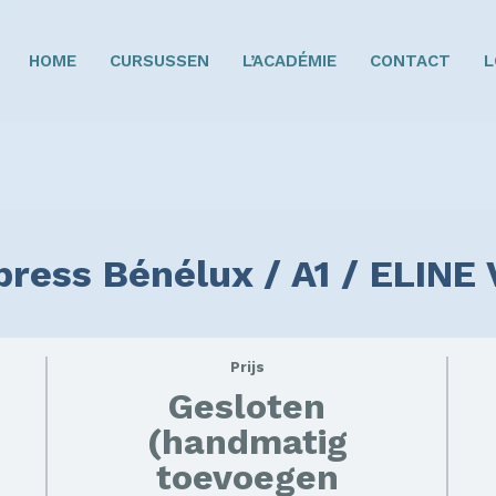
HOME
CURSUSSEN
L’ACADÉMIE
CONTACT
L
xpress Bénélux / A1 / ELIN
Prijs
Gesloten
(handmatig
toevoegen