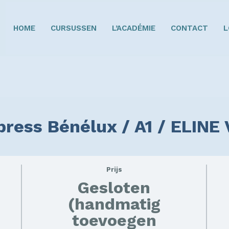
HOME
CURSUSSEN
L’ACADÉMIE
CONTACT
L
xpress Bénélux / A1 / ELIN
Prijs
Gesloten
(handmatig
toevoegen