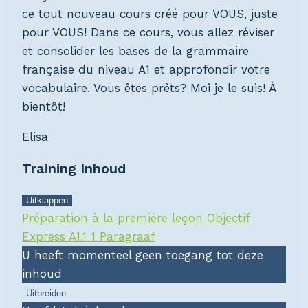
ce tout nouveau cours créé pour VOUS, juste
pour VOUS! Dans ce cours, vous allez réviser
et consolider les bases de la grammaire
française du niveau A1 et approfondir votre
vocabulaire. Vous êtes prêts? Moi je le suis! À
bientôt!
Elisa
Training Inhoud
Uitklappen
Hoofdstukken
Préparation à la première leçon Objectif
Express A1.1
1 Paragraaf
U heeft momenteel geen toegang tot deze
inhoud
Uitbreiden
Préparation