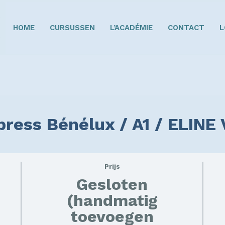
HOME
CURSUSSEN
L’ACADÉMIE
CONTACT
L
xpress Bénélux / A1 / ELIN
Prijs
Gesloten
(handmatig
toevoegen