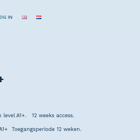
OG IN
+
 level A1+. 12 weeks access.
A1+ Toegangsperiode 12 weken.