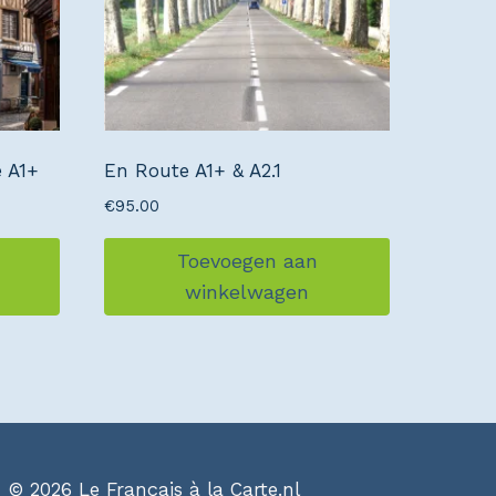
 A1+
En Route A1+ & A2.1
€
95.00
Toevoegen aan
winkelwagen
© 2026 Le Français à la Carte.nl