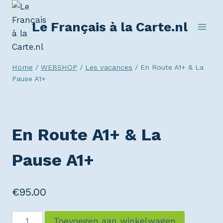
Le Français à la Carte.nl
Home
/
WEBSHOP
/
Les vacances
/
En Route A1+ & La
Pause A1+
En Route A1+ & La
Pause A1+
€
95.00
Toevoegen aan winkelwagen