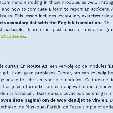
I recommend enrolling in those modules as well. Throug
s, and how to complete a form to report an accident. Ad
ssues. This lesson includes vocabulary exercises relat
d vocabulary list with the English translation.
This
st participles, learn other past tenses or any other gr
t
L’Académie
.
de cursus En
Route A2
, een vervolg op de modules ‘
E
olgd, is dat geen probleem. Echter, om een volledig be
n je ook in te schrijven voor die modules. Gedurende 
n hoe je een formulier om een ongeval te melden invul
den te vertellen. Deze cursus bevat ook oefeningen 
boven deze pagina) om de woordenlijst te vinden.
D
herhalen, de Plus-que-Parfait, de Passé simple of a