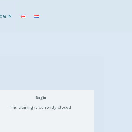
OG IN
Begin
This training is currently closed