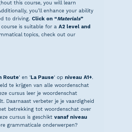
hout this course, you will learn
ditionally, you’ll enhance your ability
ed to driving.
Click on “
Materials
”
 course is suitable for a
A2 level and
ammatical topics, check out our
n Route
‘ en ‘
La Pause
‘ op
niveau
A1+
.
eld te krijgen van alle woordenschat
deze cursus leer je woordenschat
t. Daarnaast verbeter je je vaardigheid
met betrekking tot woordenschat over
eze cursus is geschikt
vanaf niveau
ndere grammaticale onderwerpen?