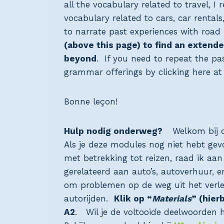
all the vocabulary related to travel, 
vocabulary related to cars, car rental
to narrate past experiences with road i
(above this page) to find an extende
beyond
. If you need to repeat the pa
grammar offerings by clicking here a
Bonne leçon!
Hulp nodig onderweg?
Welkom bij 
Als je deze modules nog niet hebt gev
met betrekking tot reizen, raad ik aa
gerelateerd aan auto’s, autoverhuur, e
om problemen op de weg uit het verle
autorijden.
Klik op “
Materials
” (hier
A2
. Wil je de voltooide deelwoorden 