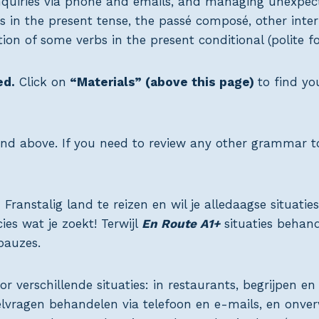
inquiries via phone and emails, and managing unexpect
 in the present tense, the passé composé, other interr
ion of some verbs in the present conditional (polite f
ed.
Click on
“Materials” (above this page)
to find yo
l and above. If you need to review any other grammar to
Franstalig land te reizen en wil je alledaagse situat
es wat je zoekt! Terwijl
En Route A1+
situaties behand
 pauzes.
or verschillende situaties: in restaurants, begrijpen e
lvragen behandelen via telefoon en e-mails, en onver