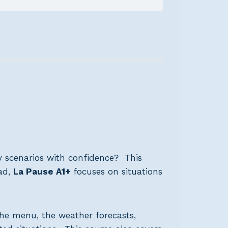
y scenarios with confidence? This
ad,
La Pause A1+
focuses on situations
 the menu, the weather forecasts,