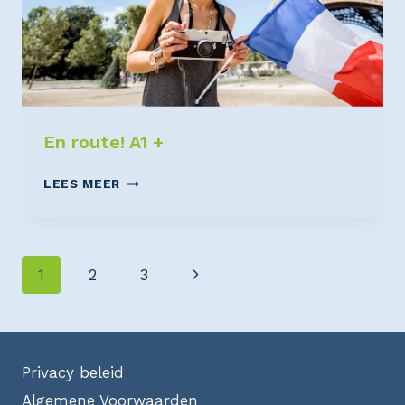
En route! A1 +
LEES MEER
1
2
3
Privacy beleid
Algemene Voorwaarden